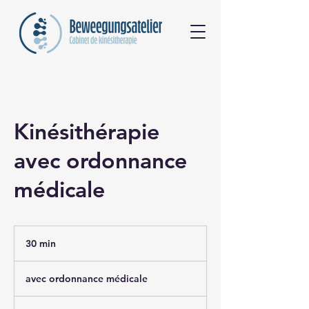
Kinésithérapie
avec ordonnance
médicale
30 min
3
0
avec
m
ordonnance
avec ordonnance médicale
médicale
i
n