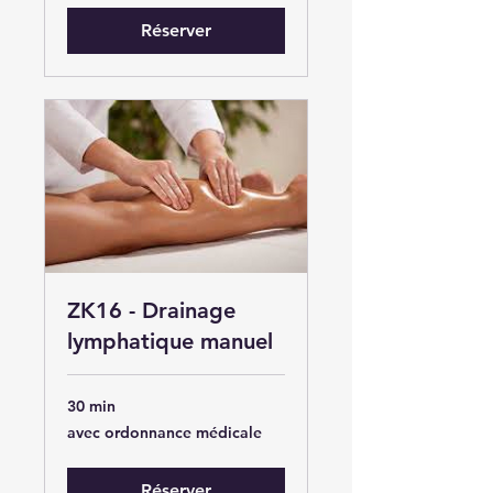
Réserver
ZK16 - Drainage
lymphatique manuel
30 min
avec
avec ordonnance médicale
ordonnance
médicale
Réserver