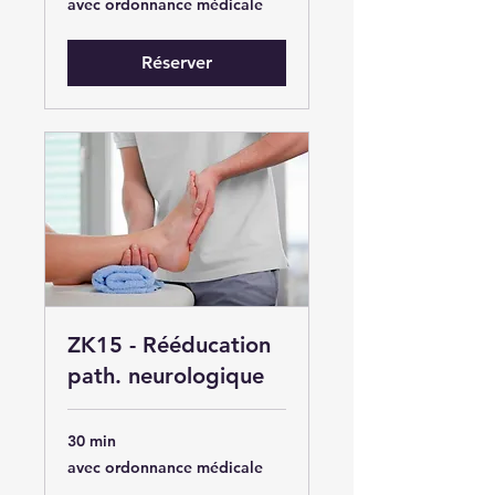
avec ordonnance médicale
ordonnance
médicale
Réserver
ZK15 - Rééducation
path. neurologique
30 min
avec
avec ordonnance médicale
ordonnance
médicale