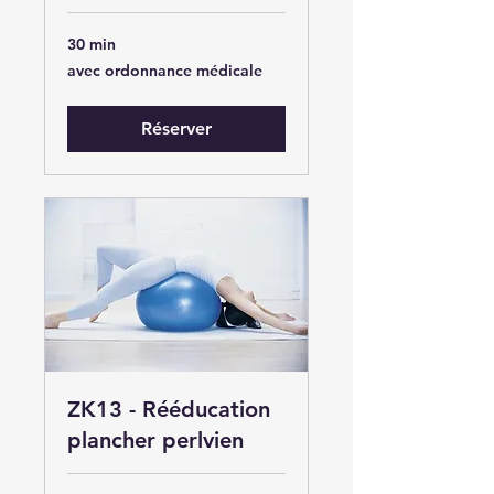
30 min
avec
avec ordonnance médicale
ordonnance
médicale
Réserver
ZK13 - Rééducation
plancher perlvien