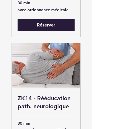
30 min
avec
avec ordonnance médicale
ordonnance
médicale
Réserver
ZK14 - Rééducation
path. neurologique
30 min
avec