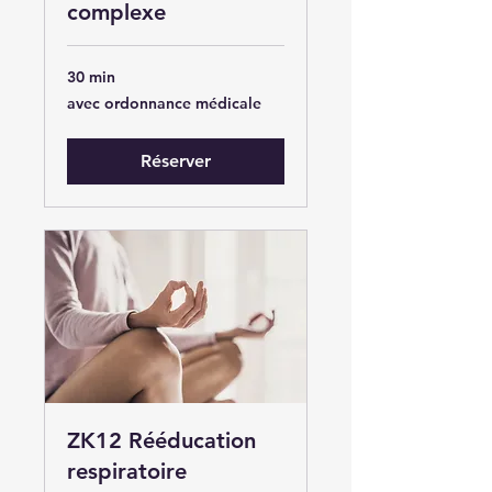
complexe
30 min
avec
avec ordonnance médicale
ordonnance
médicale
Réserver
ZK12 Rééducation
respiratoire