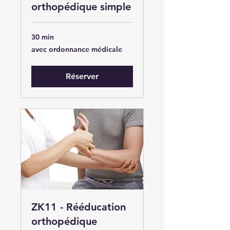
orthopédique simple
30 min
avec
avec ordonnance médicale
ordonnance
médicale
Réserver
ZK11 - Rééducation
orthopédique