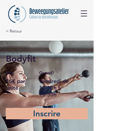
< Retour
Bodyfit
Prix
Quand?
15€ par
Vendredi de
unité
17:30h à
18:30h
Inscrire