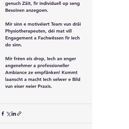
genuch Zäit, fir individuell op seng 
Besoinen anzegoen.
Mir sinn e motivéiert Team vun dräi 
Physiotherapeuten, déi mat vill 
Engagement a Fachwëssen fir Iech 
do sinn.
Mir fréen eis drop, Iech an enger 
angenehmer a professioneller 
Ambiance ze empfänken! Kommt 
laanscht a macht Iech selwer e Bild 
vun eiser neier Praxis.