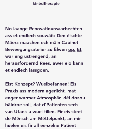
kinésitherapie
No laange Renovatiounsaarbechten 
ass et endlech souwäit: Den éischte 
Mäerz maachen ech mäin Cabinet 
Beweegungsatelier zu Ëlwen 
op.
Et
war eng ustrengend, an 
herausfordernd Rees, awer elo kann 
et endlech lassgoen.
Eist Konzept? Wuelbefannen! Eis 
Praxis ass modern ageriicht, mat 
enger warmer Atmosphär, déi dozou 
bäidroe soll, dat d'Patienten sech 
vun Ufank u wuel fillen. Fir eis steet 
de Mënsch am Mëttelpunkt, an mir 
huelen eis fir all eenzelne Patient 