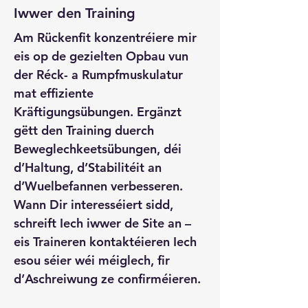
Iwwer den Training
Am 
Rückenfit
 konzentréiere mir 
eis op de gezielten Opbau vun 
der Réck- a Rumpfmuskulatur 
mat effiziente 
Kräftigungsübungen. Ergänzt 
gëtt den Training duerch 
Beweglechkeetsübungen, déi 
d’Haltung, d’Stabilitéit an 
d’Wuelbefannen verbesseren. 
Wann Dir interesséiert sidd, 
schreift Iech iwwer de Site an – 
eis Traineren kontaktéieren Iech 
esou séier wéi méiglech, fir 
d’Aschreiwung ze confirméieren.