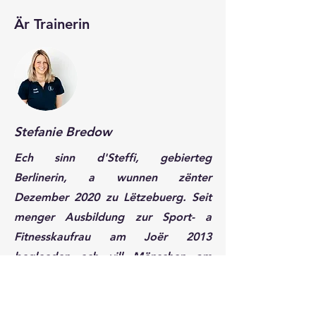
Är Trainerin
Stefanie Bredow
Ech sinn d'Steffi, gebierteg
Berlinerin, a wunnen zënter
Dezember 2020 zu Lëtzebuerg. Seit
menger Ausbildung zur Sport- a
Fitnesskaufrau am Joër 2013
begleeden ech vill Mënschen am
Beräich Personal Training, Fitness- a
Gesondheetscoursen an
Ernärungsberodung an hëllefen