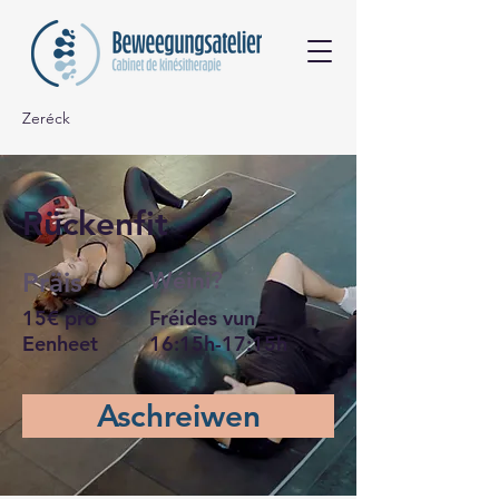
Zeréck
Rückenfit
Präis
Wéini?
15€ pro
Fréides vun
Eenheet
16:15h-17:15h
Aschreiwen