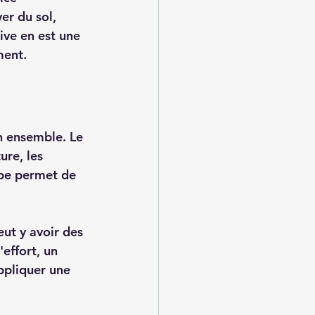
er du sol, 
ve en est une 
ment.
n ensemble. Le 
ure, les 
ape permet de 
eut y avoir des 
effort, un 
ppliquer une 