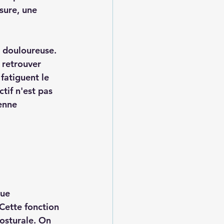
sure, une 
e douloureuse. 
 retrouver 
fatiguent le 
tif n'est pas 
enne 
que 
Cette fonction 
posturale. On 