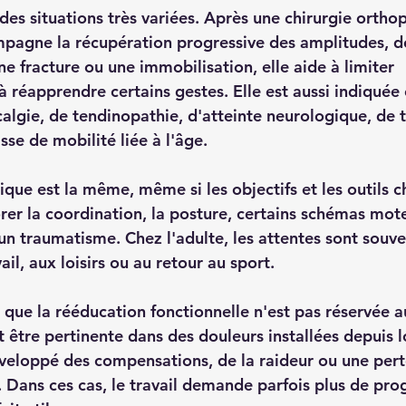
 des situations très variées. Après une 
chirurgie ortho
pagne la récupération progressive des amplitudes, de
ne fracture ou une immobilisation, elle aide à limiter 
à réapprendre certains gestes. Elle est aussi indiquée 
calgie, de tendinopathie, d'atteinte neurologique, de 
sse de mobilité liée à l'âge.
gique est la même, même si les objectifs et les outils c
rer la coordination, la posture, certains schémas mote
n traumatisme. Chez l'adulte, les attentes sont souven
ail, aux loisirs ou au retour au sport.
er que la rééducation fonctionnelle n'est pas réservée a
t être pertinente dans des douleurs installées depuis 
veloppé des compensations, de la raideur ou une pert
Dans ces cas, le travail demande parfois plus de progr