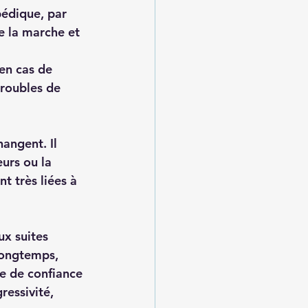
pédique
, par 
 la marche et 
en cas de 
troubles de 
hangent. Il 
urs ou la 
t très liées à 
ux suites 
longtemps, 
e de confiance 
essivité, 